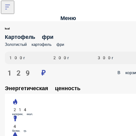
Меню
Картофель фри
Золотистый картофель фри
100г
200г
300г
129 ₽
В корз
Энергетическая ценность
214
калории, ккал.
4
белки, гр.