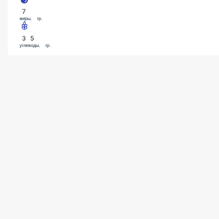
7
жиры, гр.
35
углеводы, гр.