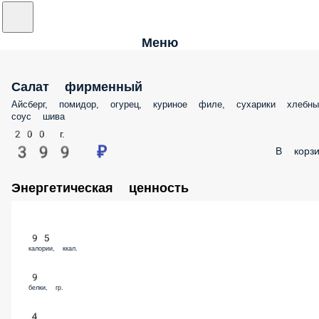
Меню
Салат фирменный
Айсберг, помидор, огурец, куриное филе, сухарики хлебны
соус шива
200 г.
399 ₽
В корзи
Энергетическая ценность
95
калории, ккал.
9
белки, гр.
4