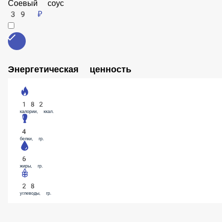
Соевый соус
39 ₽
Энергетическая ценность
182
калории, ккал.
4
белки, гр.
6
жиры, гр.